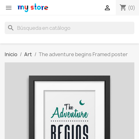
shopping_cart


(0)
search
Inicio
Art
The adventure begins Framed poster