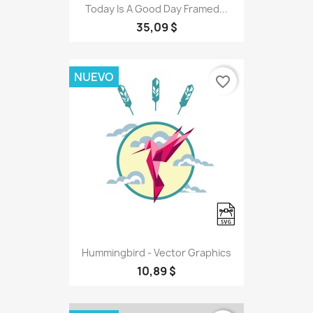
Today Is A Good Day Framed...
35,09 $
NUEVO
favorite_border
Hummingbird - Vector Graphics
10,89 $