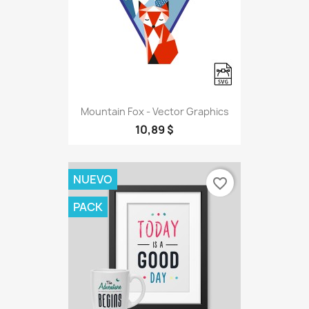
Mountain Fox - Vector Graphics
10,89 $
NUEVO
favorite_border
PACK