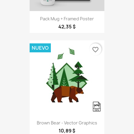
Pack Mug + Framed Poster
42,35 $
NUEVO
favorite_border
Brown Bear - Vector Graphics
10,89 $