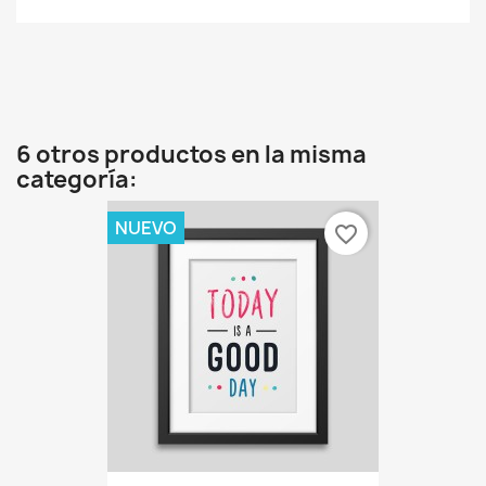
6 otros productos en la misma
categoría:
NUEVO
favorite_border