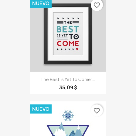
NUEVO
favorite_border
The Best Is Yet To Come'...
35,09 $
NUEVO
favorite_border