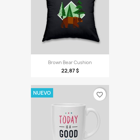
Brown Bear Cushion
22,87 $
NUEVO
favorite_border