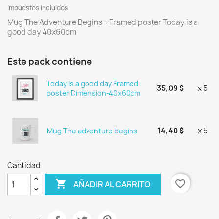
Impuestos incluidos
Mug The Adventure Begins + Framed poster Today is a
good day 40x60cm
Este pack contiene
Today is a good day Framed
35,09 $
x 5
poster Dimension-40x60cm
14,40 $
x 5
Mug The adventure begins
Cantidad

favorite_border
AÑADIR AL CARRITO