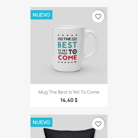
NUEVO
favorite_border
Mug The Best Is Yet To Come
14,40 $
NUEVO
favorite_border