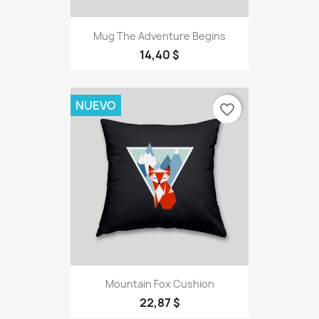
Mug The Adventure Begins
14,40 $
NUEVO
favorite_border
Mountain Fox Cushion
22,87 $