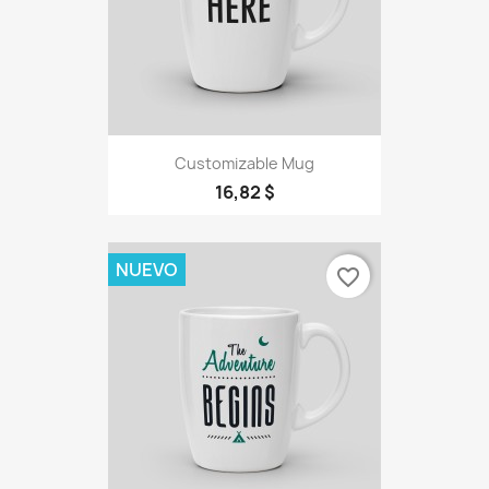
Customizable Mug
16,82 $
NUEVO
favorite_border