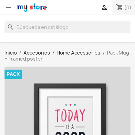
shopping_cart


(0)
search
Inicio
Accesorios
Home Accessories
Pack Mug
+ Framed poster
PACK