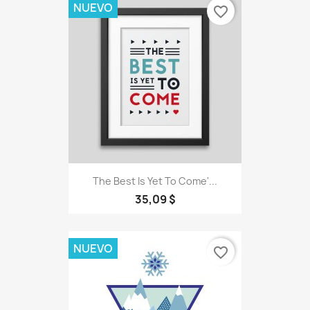
NUEVO
favorite_border
The Best Is Yet To Come'...
35,09 $
NUEVO
favorite_border