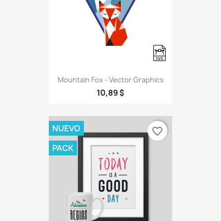
Mountain Fox - Vector Graphics
10,89 $
NUEVO
favorite_border
PACK