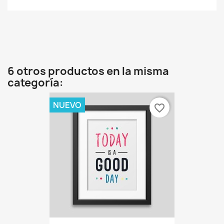
6 otros productos en la misma
categoría:
NUEVO
favorite_border