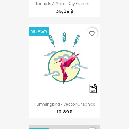
Today Is A Good Day Framed...
35,09 $
NUEVO
favorite_border
Hummingbird - Vector Graphics
10,89 $