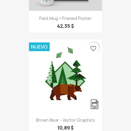
Pack Mug + Framed Poster
42,35 $
NUEVO
favorite_border
Brown Bear - Vector Graphics
10,89 $