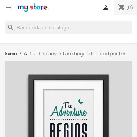
shopping_cart


(0)
search
Inicio
Art
The adventure begins Framed poster